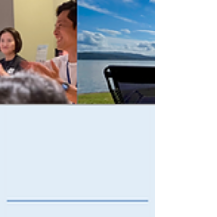
space 松江天神 松江駅からほど近い天神町商店街にある
「coworking space 松江天神」にて、県外から松江を訪れ
た参加者を迎えるウェルカム交流会を開催しました。
coworking space 松江天神は木造建築をリノベーションし
た温かみのある空間で、モニター付き会議室や個室ブース
なども備えたコワーキングスペースです。 交流会では、コ
ワーキングスペース