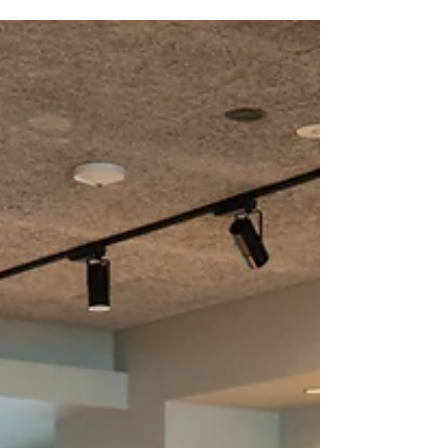
2025年9月27日（土）〜10月4日（土）の8日間、地域の方
との交流や松江ならではの体験プログラムを盛り込んだ
「松江・隠岐 マインドフルワーケーション2025」を開催し
ました。 テーマは 『つながる ～ 自然と 自分と この場所と
～』都市部の慌ただしい日常から少し離れ、島根の自然や
地域の営みに触れながら働くことは、単なる“場所の変化”で
はなく、自分自身を見つめ直す時間にもなります。 この企
画では地域のコワーキングスペースや湖畔空間を活用し
て、 地域について学び理解を深める機会や、マインドフル
な体験ができるプログラムを設け、 参加者一人ひとりが自
分自身や地域との“つながり”を感じられる機会を創出するこ
とを目指しました。 期間中の松江エリアでの様子を、2回
にわたってレポートします。 松江の環境や文化の中で自分
と”つながる”マインドフル体験 マインドフルネスとは「今
体験していることにただ注意を向ける心の在り方」のこ
と。 「今この瞬間」に気づくマインドフルネスの実践とし
て、瞑想やヨガやウォーキングなど行うことで、ストレス
の軽減、集中力や生産性の向上な