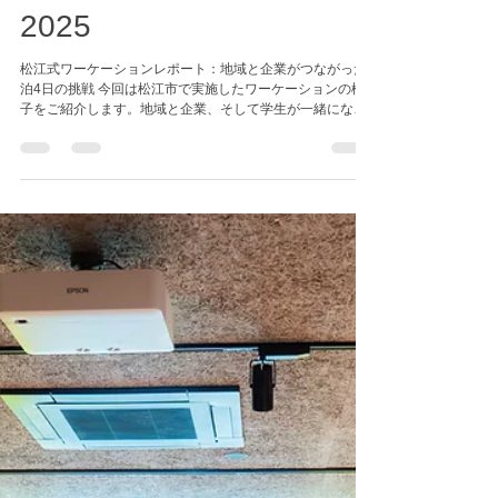
コンソーシアム事務局
1月26日
読了時間: 4分
【実施レポート】富士通
株式会社様と共同企画し
た松江式ワーケーション
2025
松江式ワーケーションレポート：地域と企業がつながった3
泊4日の挑戦 今回は松江市で実施したワーケーションの様
子をご紹介します。地域と企業、そして学生が一緒になっ
て松江市の未来を考えた、とても充実した時間となりまし
た。 パートナーシップから始まった企画 松江市は令和4年
に富士通株式会社とワーケーションパートナーシップを締
結し、連携のもとワーケーションを実施してきました。今
回の取り組みもその流れを受けて、松江市と富士通株式会
社が共同で企画。富士通株式会社の呼びかけにより、アサ