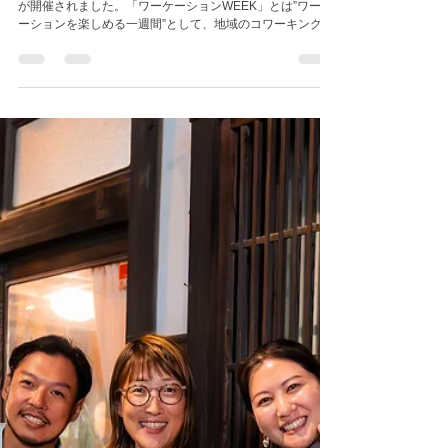
松江市
2025年3月13日
読了時間: 6分
【実施レポート】「しま
ねワーケーション
WEEK」松江エリア編
2024年12月7日〜12日に「しまねワーケーションWEEK」
が開催されました。「ワーケーションWEEK」とは”ワーケ
ーションを楽しめる一週間”として、地域のコワーキングス
ペースで仕事をしながら、その地域のヒト・モノ・コトに
触れる体験をオプションで追加できるイベントです。今...