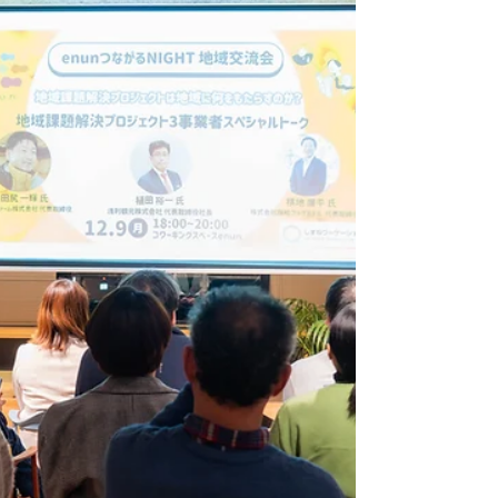
ヒグループジャパン株式会社、株式会社イトーキ、カナデ
ビア株式会社、雪印メグミルク株式会社が参加し、さらに
それぞれのチームに島根県立大学から地域文化学科の学生
も加わることで、多様な視点が集まりました。 テーマは
「地域課題」と「関係人口」 今回のワーケーションのテー
マは 「地域課題解決策の提案」 「松江市の関係人口の創
出・増加に向けた提案」 地域の未来を考えるうえで欠かせ
ないテーマに、20名の参加者全員が真剣に向き合いまし
た。 事前準備：WEB説明会 10月のワーケーション本番に
先立