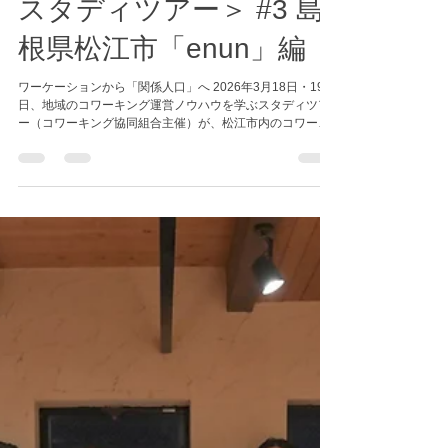
コンソーシアム事務局
3月31日
読了時間: 5分
【実施レポート】＜トー
キング・コワーキング・
スタディツアー＞ #3 島
根県松江市「enun」編
ワーケーションから「関係人口」へ 2026年3月18日・19
日、地域のコワーキング運営ノウハウを学ぶスタディツア
ー（コワーキング協同組合主催）が、松江市内のコワーキ
ングスペース「enun」にて開催されました。 本ツアーはワ
ーケーションの一環として位置づけられ、島根県内はもと
より、四国や東京などからコワーキングやコミュニティ運
営に携わる多様な参加者が集い、松江市における実践的な
取り組みに触れていただく機会となりました。 近年、松江
市内では複数のコワーキングスペースが開設され、ワーケ
ーション中でも快適に働ける環境が整いつつあります。こ
れらの拠点は単なる「働く場所」にとどまらず、地域との