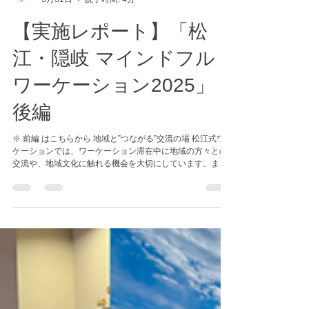
コンソーシアム事務局
3月31日
読了時間: 4分
【実施レポート】「松
江・隠岐 マインドフル
ワーケーション2025」
後編
※ 前編 はこちらから 地域と”つながる”交流の場 松江式ワー
ケーションでは、ワーケーション滞在中に地域の方々との
交流や、地域文化に触れる機会を大切にしています。ま
た、松江市内では近年コワーキングスペースが増え、仕事
をする場所としてだけでなく交流拠点としても活用されて
います。今回のマインドフルワーケーションでも、松江市
内３つのコワーキングスペースで地域の方との交流プログ
ラムを開催しました。 今回は、同時期に実施していた地域
課題解決プロジェクトの発表会も併せて開催することで、
島根により深く関わりたいと考える方々にもご参加いただ
くことができました。 ■ウェルカム交流会@coworking