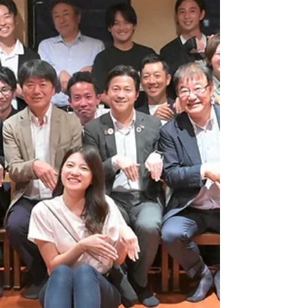
関わりを生み出す“場”としての役割も担っています。 中で
も「 コワーキングスペースenun(縁雲) 」は、松江式ワーケ
ーションをきっかけに来訪した方々が、その後も関係人口
として企画段階から関わりながら誕生した拠点であり、現
在では松江式ワーケーションの象徴的な拠点の一つとなっ
ています。 今回のツアーでは、ワーケーションを契機に松
江市と継続的に関わっている方々にも参加いただ